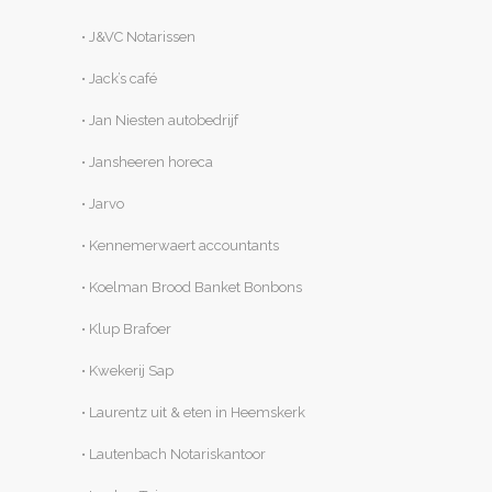
• J&VC Notarissen
• Jack’s café
• Jan Niesten autobedrijf
• Jansheeren horeca
• Jarvo
• Kennemerwaert accountants
• Koelman Brood Banket Bonbons
• Klup Brafoer
• Kwekerij Sap
• Laurentz uit & eten in Heemskerk
• Lautenbach Notariskantoor