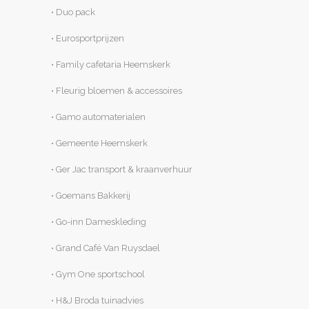
• Duo pack
• Eurosportprijzen
• Family cafetaria Heemskerk
• Fleurig bloemen & accessoires
• Gamo automaterialen
• Gemeente Heemskerk
• Ger Jac transport & kraanverhuur
• Goemans Bakkerij
• Go-inn Dameskleding
• Grand Café Van Ruysdael
• Gym One sportschool
• H&J Broda tuinadvies