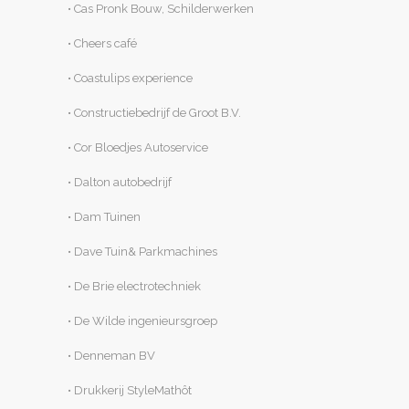
• Cas Pronk Bouw, Schilderwerken
• Cheers café
• Coastulips experience
• Constructiebedrijf de Groot B.V.
• Cor Bloedjes Autoservice
• Dalton autobedrijf
• Dam Tuinen
• Dave Tuin& Parkmachines
• De Brie electrotechniek
• De Wilde ingenieursgroep
• Denneman BV
• Drukkerij StyleMathôt