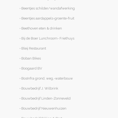
• Beentjes schilder/wandafwerking
• Beentjes aardappels-groente-fruit
• Beethoven eten & drinken
• Bij de Boer Lunchroom- Friethuys
• Bleij Restaurant
• Boban Bikes
• Boogaard BV
• BosInfra grond, weg,-waterbouw
• Bouwbedrijf J. Wilbrink
• Bouwbedrijf Linden-Zonneveld
• Bouwbedrijf Nieuwenhuizen