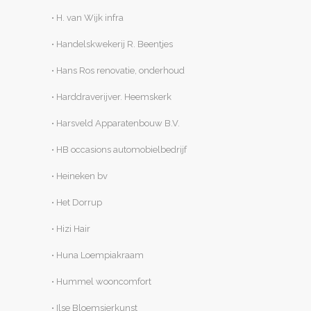
• H. van Wijk infra
• Handelskwekerij R. Beentjes
• Hans Ros renovatie, onderhoud
• Harddraverijver. Heemskerk
• Harsveld Apparatenbouw B.V.
• HB occasions automobielbedrijf
• Heineken bv
• Het Dorrup
• Hizi Hair
• Huna Loempiakraam
• Hummel wooncomfort
• Ilse Bloemsierkunst