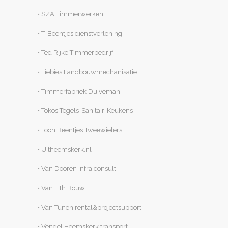
• SZA Timmerwerken
• T. Beentjes dienstverlening
• Ted Rijke Timmerbedrijf
• Tiebies Landbouwmechanisatie
• Timmerfabriek Duiveman
• Tokos Tegels-Sanitair-Keukens
• Toon Beentjes Tweewielers
• Uitheemskerk.nl
• Van Dooren infra consult
• Van Lith Bouw
• Van Tunen rental&projectsupport
• Vendel Heemskerk transport