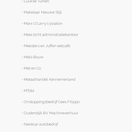
• Luukse Tuinen
• Makelaar Nieuwe Stijl
• Marx O’Larry’s ijssalon
• Meerzicht administratiekantoor
• Meesters en Juffen eetcafé
• Melo Bouw
• Met en Co
• Metaalhandel Kennemerland
• MTobi
• Onstoppingsbedrijf Cees Filippo
• Oudendijk BV Machineverhuur
• Niestcar autobedrijf