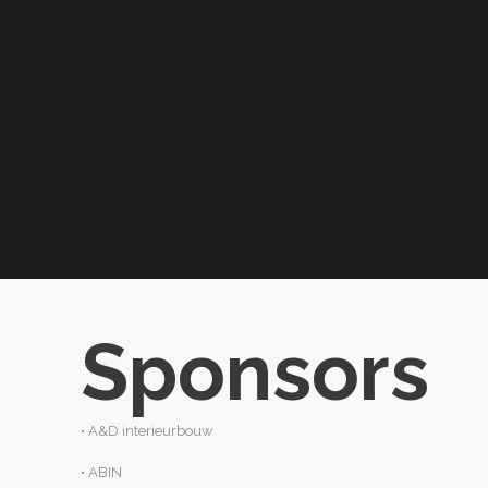
Sponsors
• A&D interieurbouw
• ABIN